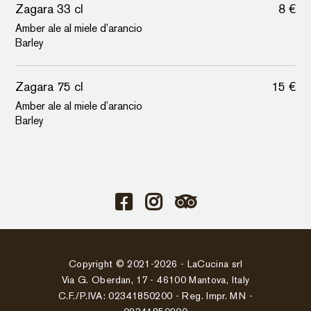
Zagara 33 cl
8 €
NEWSLETTER
Amber ale al miele d’arancio
Barley
Scopri il gusto della tradizione mantovana con
un tocco giovane e creativo: iscriviti alla
newsletter di LaCucina e resta aggiornato su
Zagara 75 cl
15 €
novità, eventi e molto altro!
Amber ale al miele d’arancio
Barley
ISCRIVITI
Copyright © 2021-2026 - LaCucina srl
Via G. Oberdan, 17 - 46100 Mantova, Italy
C.F./P.IVA: 02341850200 - Reg. Impr. MN -