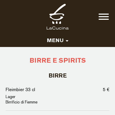
MENU
PRANZO
BIRRE E SPIRITS
CENA
CARTA VINI
BIRRE
BIRRE E SPIRITS
ASPORTO
Fleimbier 33 cl
5 €
Lager
Birrificio di Fiemme
ISCRIVITI ALLA